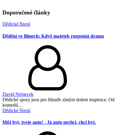
Doporučené články
Dědické řízení
Dědění ve filmech: Když majetek rozpoutá drama
David Nemecek
Dědické spory jsou pro filmaře zlatým dolem inspirace. Od
komedií…
Dědické řízení
Můj byt, tvoje auto! - Já auto nechci, chci byt.