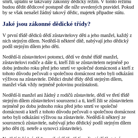
smrti, uplatní se takzvaný zákonný dědický režim. V tomto režimu
budou dědit dědicové postupně dle níže uvedených pravidel. Pokud
by se však nenašel žádný takový dědic, majetek připadne státu.
Jaké jsou zákonné dědické třídy?
V první třídě dědiců dědí zůstavitelovy děti a jeho manžel, každý z
nich stejným dílem. Nedědí-li některé dítě, nabývají jeho dědický
podíl stejným dílem jeho děti.
Nedědí-li zůstavitelovi potomci, dědí ve druhé třídě manžel,
zůstavitelovi rodiče a dále ti, kteří žili se zůstavitelem nejméně po
dobu jednoho roku před jeho smrtí ve společné domácnosti a kteří z
tohoto důvodu pečovali o společnou domácnost nebo byli odkázáni
výživou na zůstavitele. Dědici druhé třídy dědí stejným dílem,
manžel však vždy nejméně polovinu pozůstalosti.
Nedědí-li manžel ani žádný z rodičů zůstavitele, dědí ve třetí třídě
stejným dílem zůstavitelovi sourozenci a ti, kteří žili se zůstavitelem
nejméně po dobu jednoho roku před jeho smrtí ve společné
domácnosti a kteří z tohoto důvodu pečovali o společnou domácnost
nebo byli odkázáni výživou na zůstavitele. Nedědí-li některý ze
sourozenců zůstavitele, nabývají jeho dědický podíl stejným dílem
jeho děti (tj. neteře a synovci zůstavitele).