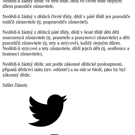
Nedědí-li žádný dědic ve třetí třídě, dědí ve čtvrté třídě stejným
dílem prarodiče zůstavitele.
Nedědí-li žádný z dědiců čtvrté třídy, dědí v páté třídě jen prarodiče
rodičů zůstavitele (tj. praprarodiče zůstavitel).
Nedědí-li žádný z dědiců páté třídy, dědí v šesté třídě děti dětí
sourozenců zůstavitele (tj. praneteře a prasynovci zůstavitele) a děti
prarodičů zůstavitele (tj. tety a strýcové), každý stejným dílem.
Nedědí-li strýcové a tety zůstavitele, dědí jejich děti (tj. sestřenice a
bratranci zůstavitele).
Nedědí-li žádný dědic ani podle zákonné dědické posloupnosti,
připadá dědictví státu (tzv. odúmrť) a na stát se hledí, jako by byl
zákonný dědic.
Sdílet článek: