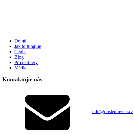
Domů
Jak to funguje
Ceník
Blog
Pro partnery
Média
Kontaktujte nás
info@posledniveta.cz