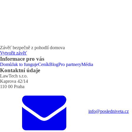
Závěť bezpečně z pohodlí domova
Vytvořit závěť
Informace pro vás
Domů
Jak to funguje
Ceník
Blog
Pro partnery
Média
Kontaktní údaje
LawTech s.r.o.
Kaprova 42/14
110 00 Praha
info@posledniveta.cz