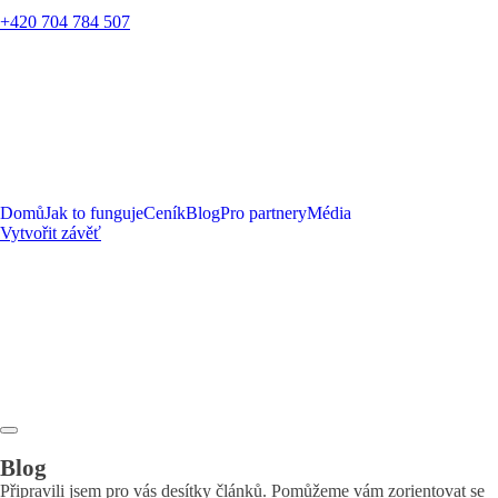
+420 704 784 507
Domů
Jak to funguje
Ceník
Blog
Pro partnery
Média
Vytvořit závěť
Blog
Připravili jsem pro vás desítky článků. Pomůžeme vám zorientovat se