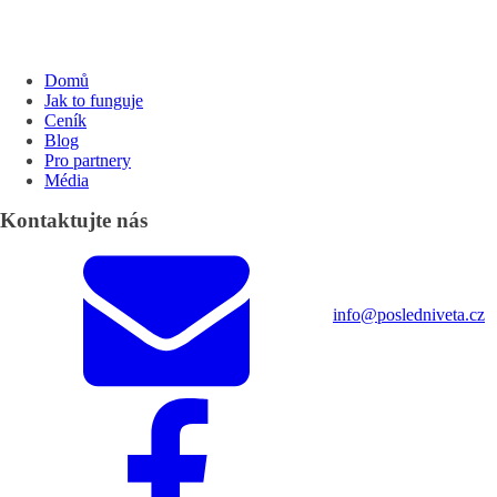
Domů
Jak to funguje
Ceník
Blog
Pro partnery
Média
Kontaktujte nás
info@posledniveta.cz